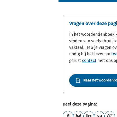
Vragen over deze pag
In het woordendenboek ku
vinden van veelgebruikt
vaktaal. Heb je vragen ov
nodig bij het lezen en
to
gerust
contact
met ons o
Naar het woordenb
Deel deze pagina: