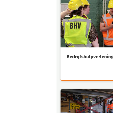
Bedrĳfshulpverlenin