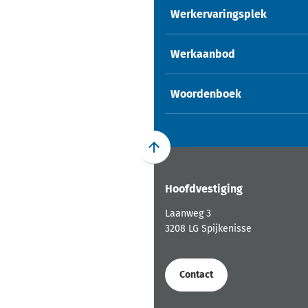
Werkervaringsplek
Werkaanbod
Woordenboek
Scroll
naar
Hoofdvestiging
boven
naar
Laanweg 3
het
3208 LG Spijkenisse
begin
van
de
Contact
paginainhoud