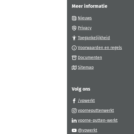
Meer informatie
Nieuws
Privacy
Toegankelijkheid
Voorwaarden en regels
Documenten
Sitemap
Volg ons
(Verwijst
/vpwerkt
naar
(Verwijst
voorneputtenwerkt
een
naar
(Verwijs
voorne-putten-werkt
externe
een
naar
(Verwijst
website)
@vpwerkt
externe