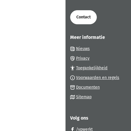
begin
van
de
Contact
paginainhoud
Meer informatie
Nieuws
Privacy
Toegankelijkheid
Voorwaarden en regels
Documenten
Sitemap
Volg ons
(Verwijst
/vpwerkt