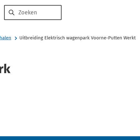
Voor
Voor
Over
Zoeken
werkzoekenden
werkgevers
ons
halen
Uitbreiding Elektrisch wagenpark Voorne-Putten Werkt
rk