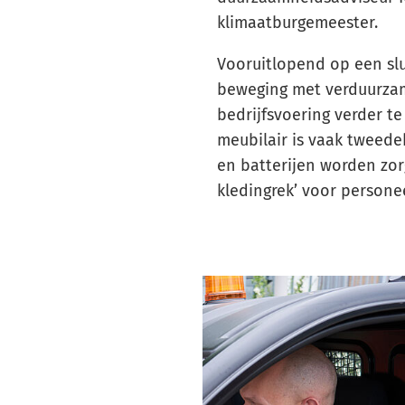
klimaatburgemeester.
Vooruitlopend op een slu
beweging met verduurza
bedrijfsvoering verder t
meubilair is vaak tweedeh
en batterijen worden zor
kledingrek’ voor personee