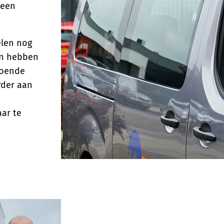
 een
elen nog
ijn hebben
doende
rder aan
ar te