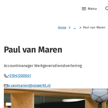
Menu
Home
...
Paul van Maren
Paul van Maren
Accountmanager Werkgeversdienstverlening
Bel
(Verwijst
+31641200041
Paul
naar
Mail
(Verwijst
p.vanmaren@vpwerkt.nl
van
een
Paul
naar
Maren
telefoonnummer)
van
een
Maren
e-