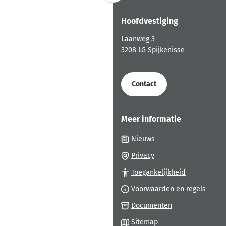
naar
Hoofdvestiging
boven
naar
Laanweg 3
het
3208 LG Spijkenisse
begin
van
de
Contact
paginainhoud
Meer informatie
Nieuws
Privacy
Toegankelijkheid
Voorwaarden en regels
Documenten
Sitemap