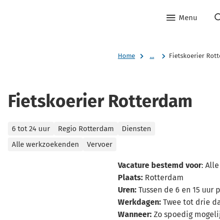
Menu
Home
...
Fietskoerier Rot
Fietskoerier Rotterdam
Categorieën
6 tot 24 uur
Regio Rotterdam
Diensten
Alle werkzoekenden
Vervoer
Vacature bestemd voor
: Al
Plaats:
Rotterdam
Uren:
Tussen de 6 en 15 uur 
Werkdagen:
Twee tot drie d
Wanneer:
Zo spoedig mogeli