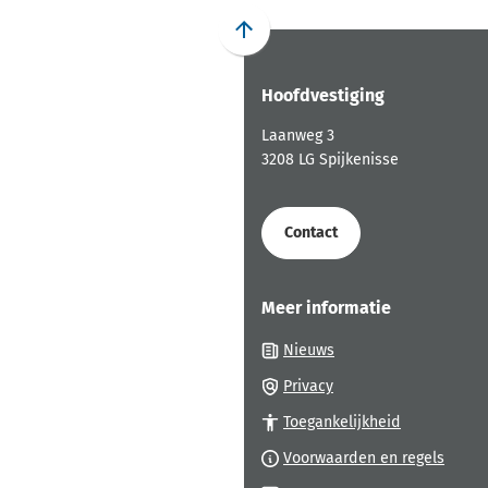
website)
website)
website)
mailadre
web
Scroll
naar
Hoofdvestiging
boven
naar
Laanweg 3
het
3208 LG Spijkenisse
begin
van
de
Contact
paginainhoud
Meer informatie
Nieuws
Privacy
Toegankelijkheid
Voorwaarden en regels