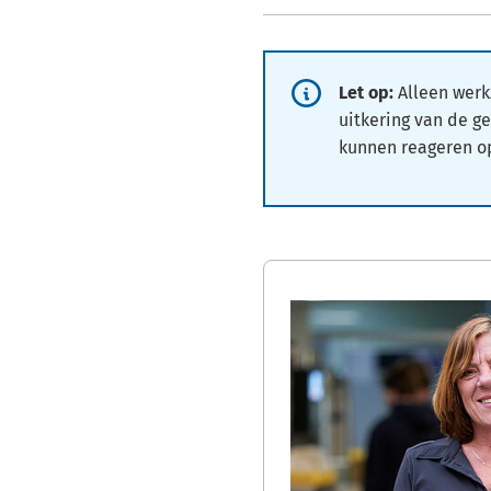
Informatie:
Let op:
Alleen wer
uitkering van de 
kunnen reageren o