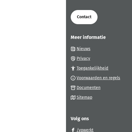
begin
van
de
Contact
paginainhoud
Meer informatie
Nieuws
Privacy
Toegankelijkheid
Voorwaarden en regels
Documenten
Sitemap
Volg ons
(Verwijst
/vpwerkt