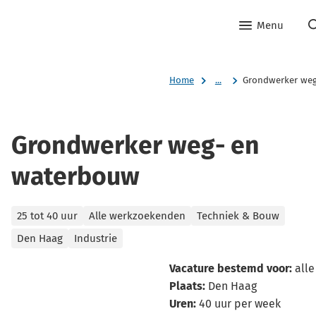
Menu
Home
...
Grondwerker we
Grondwerker weg- en
waterbouw
Categorieën
25 tot 40 uur
Alle werkzoekenden
Techniek & Bouw
Den Haag
Industrie
Vacature bestemd voor:
alle
Plaats:
Den Haag
Uren:
40 uur per week