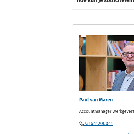
Hoe kun je solliciteren
Paul van Maren
Accountmanager Werkgevers
Bel
(Verwijst
+31641200041
Paul
naar