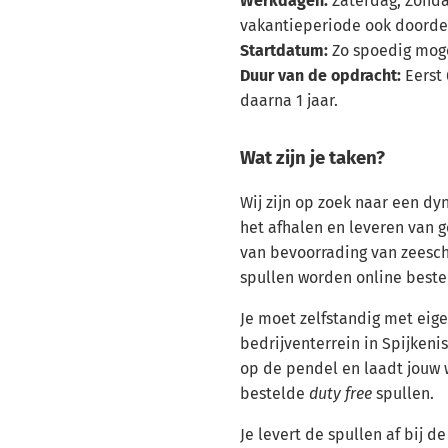
Werkdagen:
Zaterdag, Zondag
vakantieperiode ook doorde
Startdatum:
Zo spoedig moge
Duur van de opdracht:
Eerst 
daarna 1 jaar.
Wat zijn je taken?
Wij zijn op zoek naar een d
het afhalen en leveren van 
van bevoorrading van zeesc
spullen worden online beste
Je moet zelfstandig met eige
bedrijventerrein in Spijkeni
op de pendel en laadt jouw
bestelde
duty free
spullen.
Je levert de spullen af bij d