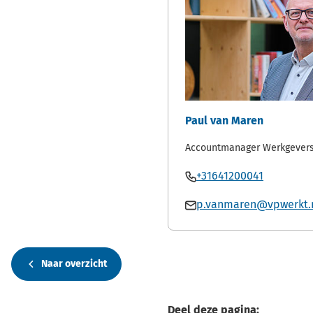
Paul van Maren
Accountmanager Werkgevers
Bel
(Verwijst
+31641200041
Paul
naar
Mail
p.vanmaren@vpwerkt.
van
een
Paul
Maren
telefoon
van
Maren
Naar overzicht
Deel deze pagina: