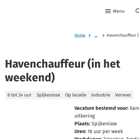
Menu
Home
...
Havenchauffeur (
Havenchauffeur (in het
weekend)
Categorieën
6 tot 24 uur
Spijkenisse
Op locatie
Industrie
Vervoer
Vacature bestemd voor:
Kand
uitkering
Plaats:
Spijkenisse
Uren:
16 uur per week