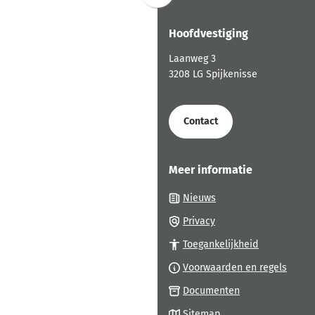
naar
Hoofdvestiging
boven
naar
Laanweg 3
het
3208 LG Spijkenisse
begin
van
de
Contact
paginainhoud
Meer informatie
Nieuws
Privacy
Toegankelijkheid
Voorwaarden en regels
Documenten
Sitemap