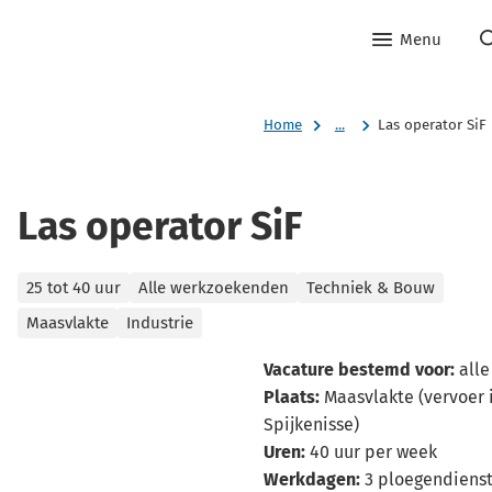
Menu
Home
...
Las operator SiF
Las operator SiF
Categorieën
25 tot 40 uur
Alle werkzoekenden
Techniek & Bouw
Maasvlakte
Industrie
Vacature bestemd voor:
alle
Plaats:
Maasvlakte (vervoer 
Spijkenisse)
Uren:
40 uur per week
Werkdagen:
3 ploegendienst