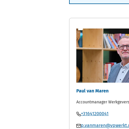
Paul van Maren
Accountmanager Werkgevers
Bel
(Verwijst
+31641200041
Paul
naar
Mail
p.vanmaren@vpwerkt.
van
een