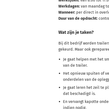
Werktijden:
van 8:00 tot 17:0
Werkdagen:
van maandag tot
Wanneer:
per direct in overl
Duur van de opdracht:
contr
Wat zijn je taken?
Bij dit bedrijf worden traile
gekeurd. Maar ook gerepare
Je gaat helpen met het s
van de trailer.
Het opnieuw spuiten of v
onderdelen van de oplegg
Je gaat leren het zeil te 
dat beschadigd is.
En vervangt kapotte onder
indien nodig.