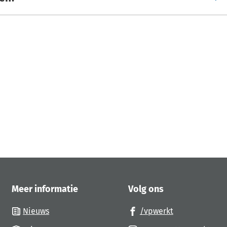
jst
res)
Meer informatie
Volg ons
(Verwijst
Nieuws
/vpwerkt
naar