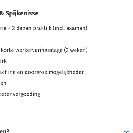
& Spijkenisse
rie + 2 dagen praktijk (incl. examen)
korte werkervaringsstage (2 weken)
erk
oaching en doorgroeimogelijkheden
len
kostenvergoeding
ren?