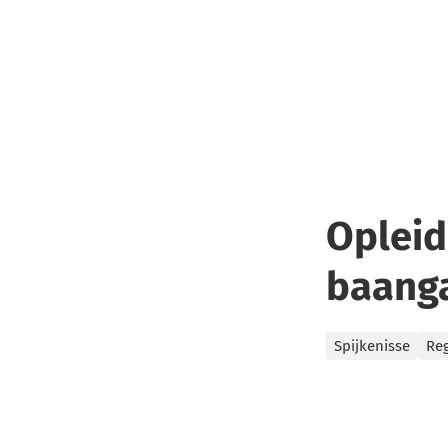
Opleid
baanga
Categorieën
Spijkenisse
Re