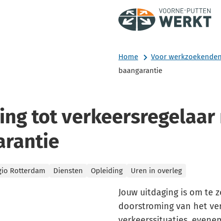
Home
Voor werkzoekende
baangarantie
ing tot verkeersregelaar
rantie
gio Rotterdam
Diensten
Opleiding
Uren in overleg
Jouw uitdaging is om te 
doorstroming van het ver
verkeerssituaties, evene