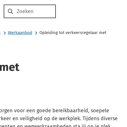
Voor
Voor
Over
Zoeken
werkzoekenden
werkgevers
ons
n
Werkaanbod
Opleiding tot verkeersregelaar met
 met
zorgen voor een goede bereikbaarheid, soepele
keer en veiligheid op de werkplek. Tijdens diverse
menten en wegwerkzaamheden sta jij op je plek.