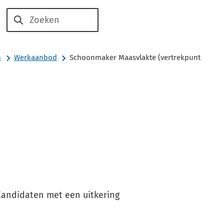
Voor
Voor
Over
Zoeken
werkzoekenden
werkgevers
ons
n
Werkaanbod
Schoonmaker Maasvlakte (vertrekpunt
andidaten met een uitkering