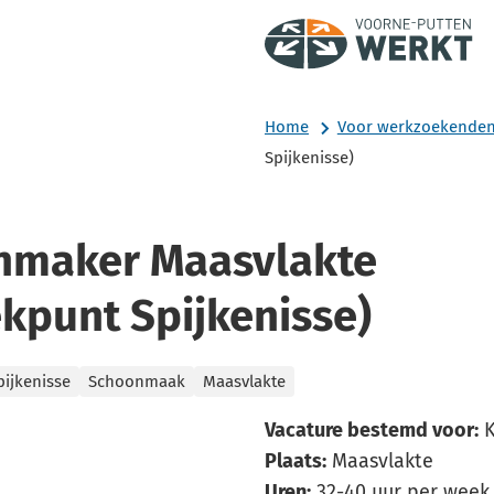
Home
Voor werkzoekende
Spijkenisse)
nmaker Maasvlakte
ekpunt Spijkenisse)
pijkenisse
Schoonmaak
Maasvlakte
Vacature bestemd voor:
K
Plaats:
Maasvlakte
Uren:
32-40 uur per week