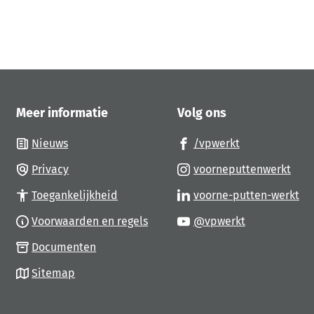
res)
Meer informatie
Volg ons
(Verwijst
Nieuws
/vpwerkt
naar
(Ver
Privacy
voorneputtenwerkt
een
naa
(V
Toegankelijkheid
voorne-putten-werkt
externe
een
na
(Verwijst
website)
Voorwaarden en regels
@vpwerkt
ext
ee
naar
web
Documenten
ex
een
we
Sitemap
externe
website)