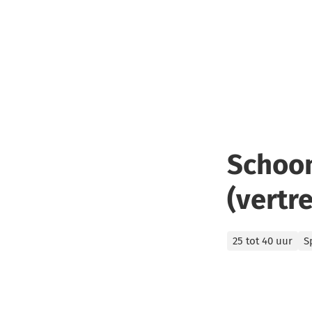
Schoo
(vertr
Categorieën
25 tot 40 uur
S