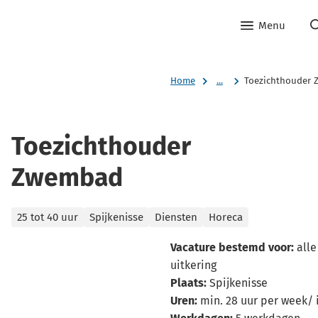
Menu
Home
...
Toezichthouder
Toezichthouder
Zwembad
Categorieën
25 tot 40 uur
Spijkenisse
Diensten
Horeca
Vacature bestemd voor:
alle
uitkering
Plaats:
Spijkenisse
Uren:
min. 28 uur per week/ 