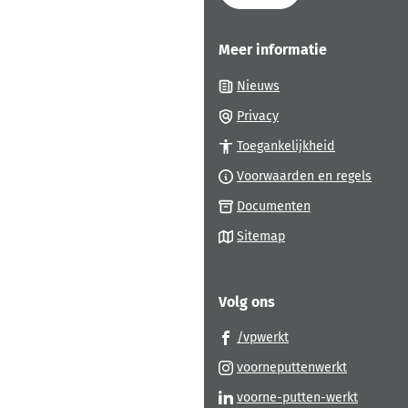
paginainhoud
Meer informatie
Nieuws
Privacy
Toegankelijkheid
Voorwaarden en regels
Documenten
Sitemap
Volg ons
(Verwijst
/vpwerkt
naar
(Verwijst
voorneputtenwerkt
een
naar
(Verwijs
voorne-putten-werkt
externe