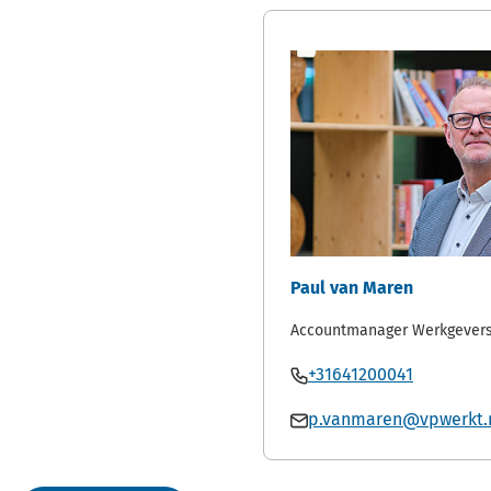
Paul van Maren
Accountmanager Werkgevers
Bel
(Verwijst
+31641200041
Paul
naar
Mail
p.vanmaren@vpwerkt.
van
een
Paul
Maren
telefoon
van