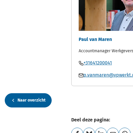
Paul van Maren
Accountmanager Werkgevers
Bel
(Verwijst
+31641200041
Paul
naar
Mail
p.vanmaren@vpwerkt.
van
een
Paul
Maren
telefoon
van
Maren
Naar overzicht
Deel deze pagina: