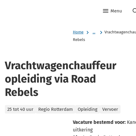
Menu
Home
...
Vrachtwagenchauf
Rebels
Vrachtwagenchauffeur
opleiding via Road
Rebels
Categorieën
25 tot 40 uur
Regio Rotterdam
Opleiding
Vervoer
Vacature bestemd voor:
Kand
uitkering