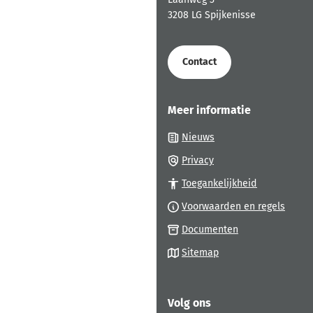
het
3208 LG Spijkenisse
begin
van
de
Contact
paginainhoud
Meer informatie
Nieuws
Privacy
Toegankelijkheid
Voorwaarden en regels
Documenten
Sitemap
Volg ons