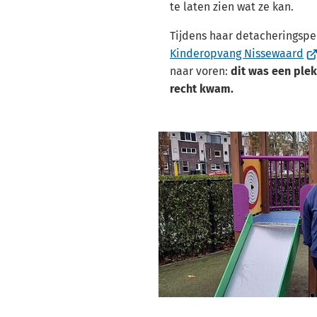
te laten zien wat ze kan.
Tijdens haar detacheringspe
(V
Kinderopvang Nissewaard
na
naar voren:
dit was een plek
ee
recht kwam.
ex
we