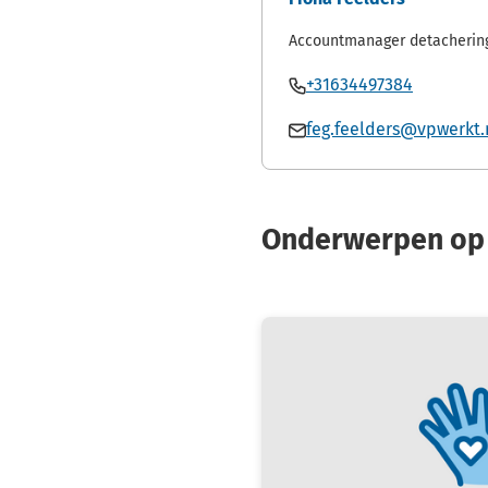
Accountmanager detacherin
Bel
(Verwijst
+31634497384
Fiona
naar
Mail
feg.feelders@vpwerkt.
Feelders
een
Fiona
telefoon
Feelders
Onderwerpen op 