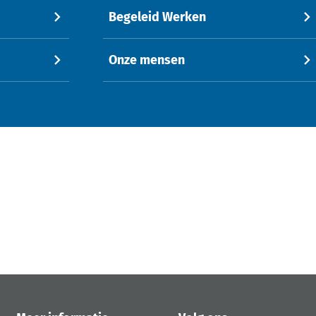
Begeleid Werken
Onze mensen
jst
res)