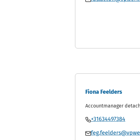
Acton
een
Fabian
telef
Acton
Fiona Feelders
Accountmanager detach
Bel
(Verwi
+31634497384
Fiona
naar
Mail
feg.feelders@vpwer
Feelders
een