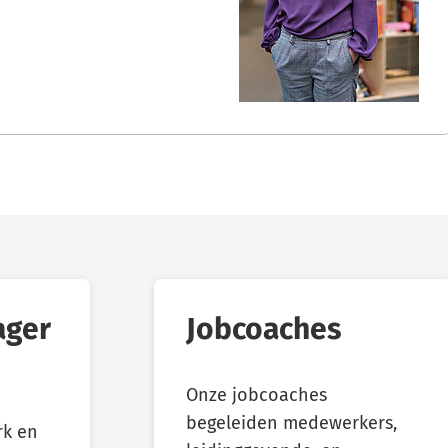
naar
foonnummer)
een
e-
mailadres)
ager
Jobcoaches
Onze jobcoaches
begeleiden medewerkers,
rk en