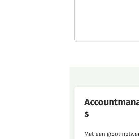
Fiona
tele
Feelders
Accountman
s
Met een groot netwe