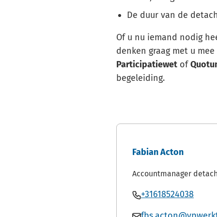
De duur van de detac
Of u nu iemand nodig heef
denken graag met u mee 
Participatiewet
of
Quotu
begeleiding.
Fabian Acton
Accountmanager detach
Bel
(Verwi
+31618524038
Fabian
naar
Mail
fbs.acton@vpwerkt