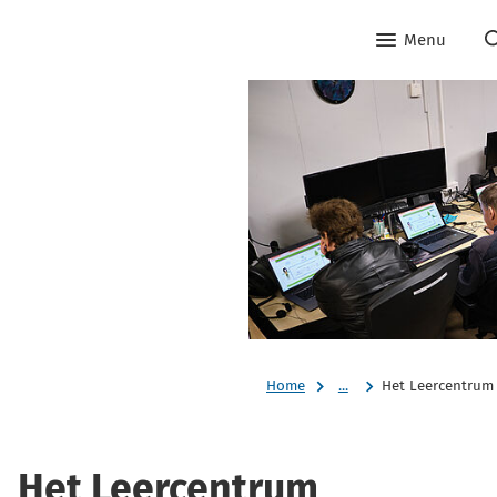
Menu
Home
...
Het Leercentrum
Het Leercentrum