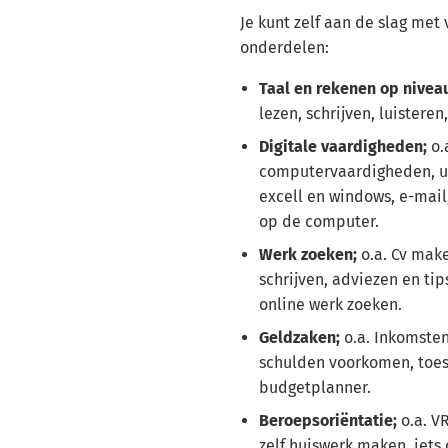
Je kunt zelf aan de slag met
onderdelen:
Taal en rekenen op niveau 
lezen, schrijven, luisteren
Digitale vaardigheden;
o.
computervaardigheden, ui
excell en windows, e-mail
op de computer.
Werk zoeken;
o.a. Cv make
schrijven, adviezen en tip
online werk zoeken.
Geldzaken;
o.a. Inkomsten
schulden voorkomen, toe
budgetplanner.
Beroepsoriëntatie;
o.a. VR
zelf huiswerk maken, iets