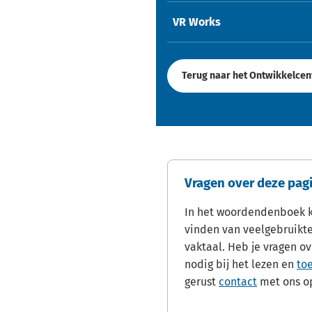
VR Works
Terug naar het Ontwikkelce
Vragen over deze pag
In het woordendenboek ku
vinden van veelgebruikt
vaktaal. Heb je vragen ov
nodig bij het lezen en
to
gerust
contact
met ons o