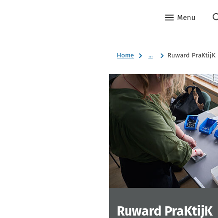
Menu
Home
...
Ruward PraKtijK
Ruward PraKtijK