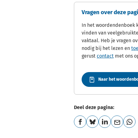
Vragen over deze pag
In het woordendenboek ku
vinden van veelgebruikt
vaktaal. Heb je vragen ov
nodig bij het lezen en
to
gerust
contact
met ons o
Naar het woordenb
Deel deze pagina:
(Verwijst
(Verwijst
(Verwijst
(Verwijst
(Ver
naar
naar
naar
naar
naa