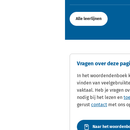
Alle leerlijnen
Vragen over deze pag
In het woordendenboek ku
vinden van veelgebruikt
vaktaal. Heb je vragen ov
nodig bij het lezen en
to
gerust
contact
met ons o
Naar het woordenb