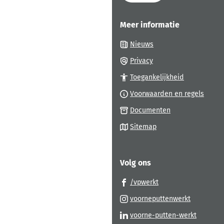
paginainhoud
Meer informatie
Nieuws
Privacy
Toegankelijkheid
Voorwaarden en regels
Documenten
Sitemap
Volg ons
(Verwijst
/vpwerkt
naar
(Verwijst
voorneputtenwerkt
een
naar
(Verwijs
voorne-putten-werkt
externe
een