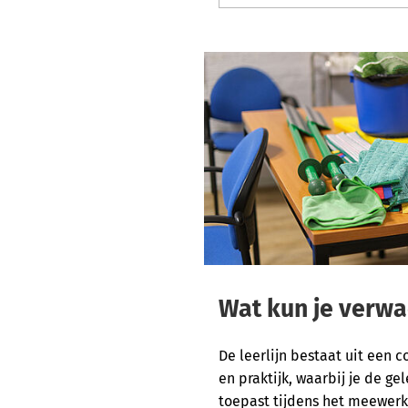
voorwaarden
van
www.youtube.c
Wat kun je verw
De leerlijn bestaat uit een 
en praktijk, waarbij je de g
toepast tijdens het meewerk