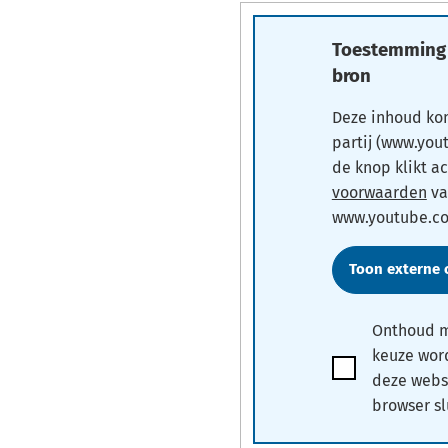
Toestemming 
bron
Deze inhoud ko
partij (www.you
de knop klikt a
voorwaarden
va
www.youtube.c
Toon externe 
Onthoud m
keuze wor
Ik
deze webs
accepteer
browser sl
de